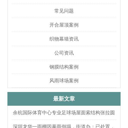
常见问题
开合屋顶案例
织物幕墙资讯
公司资讯
钢膜结构案例
风雨球场案例
最新文章
余杭国际体育中心专业足球场屋面索结构张拉圆
满完成
深圳龙华一雨棚因暴雨倒塌，街道办：已处置，