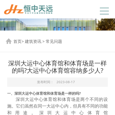
首页
>
建筑资讯
>
常见问题
深圳大运中心体育馆和体育场是一样
的吗?大运中心体育馆容纳多少人?
发布时间：
2023-08-17
一、深圳大运中心体育馆和体育场是一样的吗?
深圳大运中心体育馆和体育场是两个不同的设
施。它们虽然在同一大运中心内，但具有不同的功能
和用途。深圳大运中心体育馆