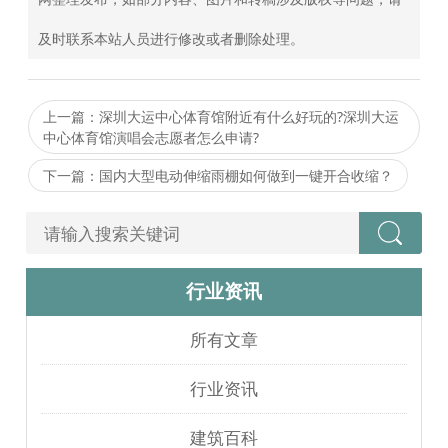
及时联系本站人员进行修改或者删除处理。
上一篇：深圳大运中心体育馆附近有什么好玩的?深圳大运
中心体育馆演唱会志愿者怎么申请?
下一篇：国内大型电动伸缩雨棚如何做到一键开合收缩？
行业资讯
所有文章
行业资讯
建筑百科