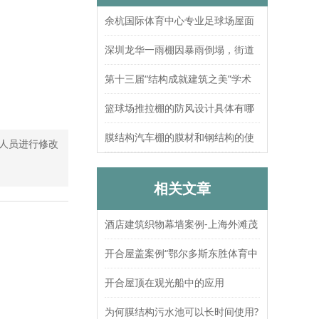
余杭国际体育中心专业足球场屋面
索结构张拉圆满完成
深圳龙华一雨棚因暴雨倒塌，街道
办：已处置，无人员伤亡
第十三届“结构成就建筑之美”学术
论坛暨上海大歌剧院观摩
篮球场推拉棚的防风设计具体有哪
些？抗风等级如何测试验证？
膜结构汽车棚的膜材和钢结构的使
人员进行修改
用寿命分别是多久？
相关文章
酒店建筑织物幕墙案例-上海外滩茂
悦大酒店
开合屋盖案例“鄂尔多斯东胜体育中
心”
开合屋顶在观光船中的应用
为何膜结构污水池可以长时间使用?