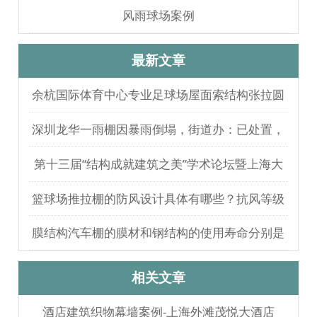
风雨球场案例
最新文章
余杭国际体育中心专业足球场屋面索结构张拉圆
满完成
深圳龙华一雨棚因暴雨倒塌，街道办：已处置，
无人员伤亡
第十三届“结构成就建筑之美”学术论坛暨上海大
歌剧院观摩
篮球场推拉棚的防风设计具体有哪些？抗风等级
如何测试验证？
膜结构汽车棚的膜材和钢结构的使用寿命分别是
多久？
相关文章
酒店建筑织物幕墙案例-上海外滩茂悦大酒店