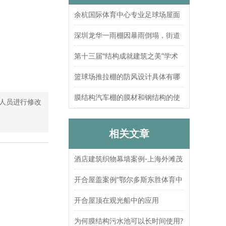
余杭国际体育中心专业足球场屋面
索结构张拉圆满完成
深圳龙华一雨棚因暴雨倒塌，街道
办：已处置，无人员伤亡
第十三届“结构成就建筑之美”学术
论坛暨上海大歌剧院观摩
篮球场推拉棚的防风设计具体有哪
些？抗风等级如何测试验证？
膜结构汽车棚的膜材和钢结构的使
人员进行修改
用寿命分别是多久？
相关文章
酒店建筑织物幕墙案例-上海外滩茂
悦大酒店
开合屋盖案例“鄂尔多斯东胜体育中
心”
开合屋顶在观光船中的应用
为何膜结构污水池可以长时间使用?