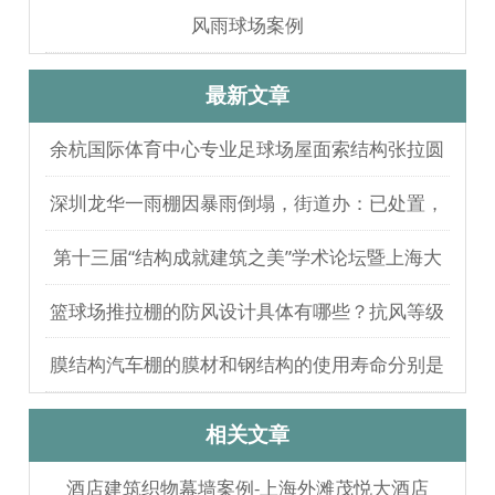
风雨球场案例
最新文章
余杭国际体育中心专业足球场屋面索结构张拉圆
满完成
深圳龙华一雨棚因暴雨倒塌，街道办：已处置，
无人员伤亡
第十三届“结构成就建筑之美”学术论坛暨上海大
歌剧院观摩
篮球场推拉棚的防风设计具体有哪些？抗风等级
如何测试验证？
膜结构汽车棚的膜材和钢结构的使用寿命分别是
多久？
相关文章
酒店建筑织物幕墙案例-上海外滩茂悦大酒店