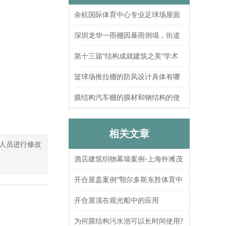
余杭国际体育中心专业足球场屋面
索结构张拉圆满完成
深圳龙华一雨棚因暴雨倒塌，街道
办：已处置，无人员伤亡
第十三届“结构成就建筑之美”学术
论坛暨上海大歌剧院观摩
篮球场推拉棚的防风设计具体有哪
些？抗风等级如何测试验证？
膜结构汽车棚的膜材和钢结构的使
用寿命分别是多久？
相关文章
人员进行修改
酒店建筑织物幕墙案例-上海外滩茂
悦大酒店
开合屋盖案例“鄂尔多斯东胜体育中
心”
开合屋顶在观光船中的应用
为何膜结构污水池可以长时间使用?