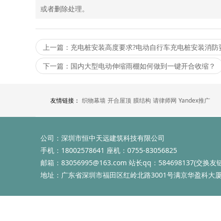
或者删除处理。
上一篇：充电桩安装高度要求?电动自行车充电桩安装消防
下一篇：国内大型电动伸缩雨棚如何做到一键开合收缩？
友情链接：
织物幕墙
开合屋顶
膜结构
请律师网
Yandex推广
公司：
深圳市恒中天远建筑科技有限公司
手机：
18002578641 座机：0755-83056825
邮箱：
83056995@163.com 站长qq：584698137(交换友链
地址：
广东省深圳市福田区红岭北路3001号满京华盈科大厦