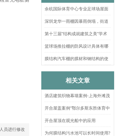
余杭国际体育中心专业足球场屋面
索结构张拉圆满完成
深圳龙华一雨棚因暴雨倒塌，街道
办：已处置，无人员伤亡
第十三届“结构成就建筑之美”学术
论坛暨上海大歌剧院观摩
篮球场推拉棚的防风设计具体有哪
些？抗风等级如何测试验证？
膜结构汽车棚的膜材和钢结构的使
用寿命分别是多久？
相关文章
酒店建筑织物幕墙案例-上海外滩茂
悦大酒店
开合屋盖案例“鄂尔多斯东胜体育中
心”
开合屋顶在观光船中的应用
人员进行修改
为何膜结构污水池可以长时间使用?