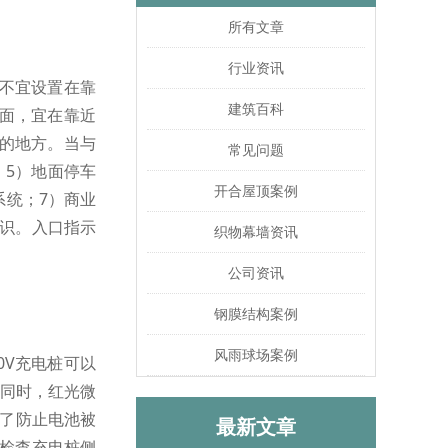
所有文章
行业资讯
不宜设置在靠
建筑百科
面，宜在靠近
的地方。当与
常见问题
；5）地面停车
开合屋顶案例
系统；7）商业
识。入口指示
织物幕墙资讯
公司资讯
钢膜结构案例
风雨球场案例
20V充电桩可以
。同时，红光微
为了防止电池被
最新文章
检查充电桩侧