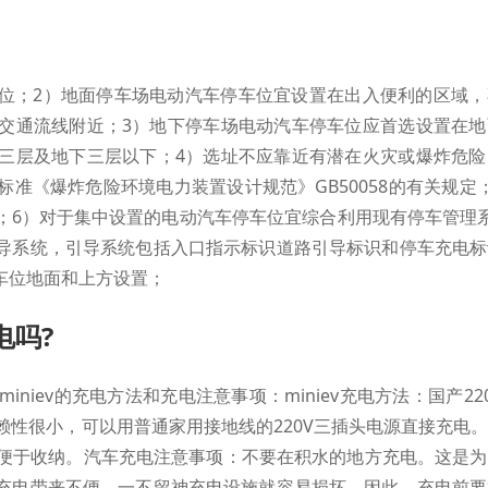
位；2）地面停车场电动汽车停车位宜设置在出入便利的区域，
交通流线附近；3）地下停车场电动汽车停车位应首选设置在地
三层及地下三层以下；4）选址不应靠近有潜在火灾或爆炸危险
准《爆炸危险环境电力装置设计规范》GB50058的有关规定
；6）对于集中设置的电动汽车停车位宜综合利用现有停车管理
导系统，引导系统包括入口指示标识道路引导标识和停车充电标
车位地面和上方设置；
电吗?
iniev的充电方法和充电注意事项：miniev充电方法：国产2
依赖性很小，可以用普通家用接地线的220V三插头电源直接充电
，便于收纳。汽车充电注意事项：不要在积水的地方充电。这是
充电带来不便，一不留神充电设施就容易损坏。因此，充电前要