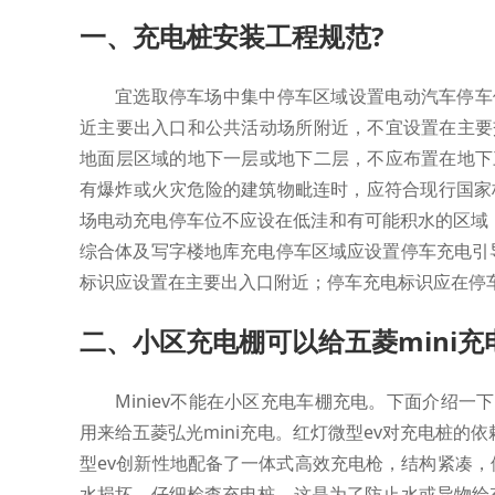
一、充电桩安装工程规范?
宜选取停车场中集中停车区域设置电动汽车停车
近主要出入口和公共活动场所附近，不宜设置在主要
地面层区域的地下一层或地下二层，不应布置在地下
有爆炸或火灾危险的建筑物毗连时，应符合现行国家标
场电动充电停车位不应设在低洼和有可能积水的区域
综合体及写字楼地库充电停车区域应设置停车充电引
标识应设置在主要出入口附近；停车充电标识应在停
二、小区充电棚可以给五菱mini充
Miniev不能在小区充电车棚充电。下面介绍一下m
用来给五菱弘光mini充电。红灯微型ev对充电桩的
型ev创新性地配备了一体式高效充电枪，结构紧凑
水损坏。仔细检查充电桩。这是为了防止水或异物给