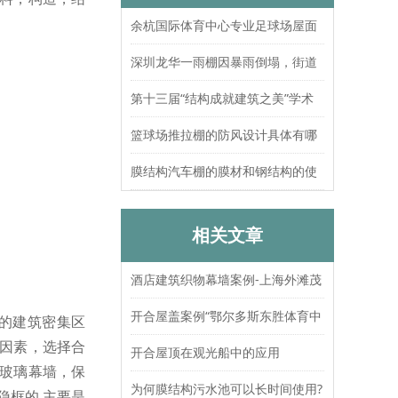
余杭国际体育中心专业足球场屋面
索结构张拉圆满完成
深圳龙华一雨棚因暴雨倒塌，街道
办：已处置，无人员伤亡
第十三届“结构成就建筑之美”学术
论坛暨上海大歌剧院观摩
篮球场推拉棚的防风设计具体有哪
些？抗风等级如何测试验证？
膜结构汽车棚的膜材和钢结构的使
用寿命分别是多久？
相关文章
酒店建筑织物幕墙案例-上海外滩茂
悦大酒店
开合屋盖案例“鄂尔多斯东胜体育中
的建筑密集区
因素，选择合
心”
开合屋顶在观光船中的应用
玻璃幕墙，保
为何膜结构污水池可以长时间使用?
隐框的,主要是