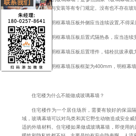
构设计，施工与安装等有专门规定。没有也不存在玻
要求一：明框幕墙压板外侧应当连续设置,不得采
要求二：明框幕墙压板后置式隔热条，应当连续
要求三：明框幕墙压板后置埋件，锚栓抗拔承载
要求四：明框幕墙压板框架为400mm，明框幕
住宅楼为什么不能做成玻璃幕墙？
住宅楼作为一个居住场所，需要有较好的保温
域，玻璃幕墙可以对鸟类和其它野生动物造成安全威
适的外墙材料。住宅楼如果做成玻璃幕墙，即使用的
暖性和隐私性都不好。主要是怕有安全隐患啊。人流密