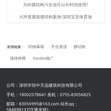
为何膜结构污水池可以长时间使用?
大跨度屋面膜结构案例-深圳宝安体育场
织物幕墙
开合屋顶
膜结构
友情链接：
请律师网
Yandex推广
公司：
深圳市恒中天远建筑科技有限公司
手机：
18002578641 座机：0755-83056825
邮箱：
83056995@163.com 站长qq：
584698137(交换友链)