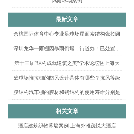
风雨球场案例
最新文章
余杭国际体育中心专业足球场屋面索结构张拉圆
满完成
深圳龙华一雨棚因暴雨倒塌，街道办：已处置，
无人员伤亡
第十三届“结构成就建筑之美”学术论坛暨上海大
歌剧院观摩
篮球场推拉棚的防风设计具体有哪些？抗风等级
如何测试验证？
膜结构汽车棚的膜材和钢结构的使用寿命分别是
多久？
相关文章
酒店建筑织物幕墙案例-上海外滩茂悦大酒店