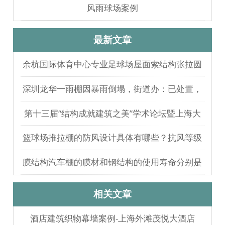
风雨球场案例
最新文章
余杭国际体育中心专业足球场屋面索结构张拉圆
满完成
深圳龙华一雨棚因暴雨倒塌，街道办：已处置，
无人员伤亡
第十三届“结构成就建筑之美”学术论坛暨上海大
歌剧院观摩
篮球场推拉棚的防风设计具体有哪些？抗风等级
如何测试验证？
膜结构汽车棚的膜材和钢结构的使用寿命分别是
多久？
相关文章
酒店建筑织物幕墙案例-上海外滩茂悦大酒店