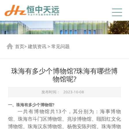
首页
>
建筑资讯
>
常见问题
珠海有多少个博物馆?珠海有哪些博
物馆呢?
发布时间：
2023-10-08
一、珠海有多少个博物馆?
一共有博物馆共13个，其分别为：海事博物
馆、珠海市斗门区博物馆、兆珍博物馆、颐阳红文化
博物馆、珠海汉东博物馆、杨匏安陈列馆、珠海博物