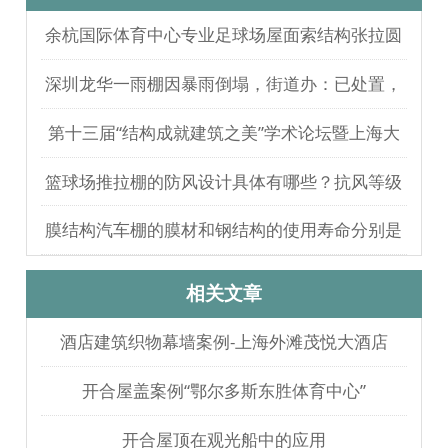
余杭国际体育中心专业足球场屋面索结构张拉圆
满完成
深圳龙华一雨棚因暴雨倒塌，街道办：已处置，
无人员伤亡
第十三届“结构成就建筑之美”学术论坛暨上海大
歌剧院观摩
篮球场推拉棚的防风设计具体有哪些？抗风等级
如何测试验证？
膜结构汽车棚的膜材和钢结构的使用寿命分别是
多久？
相关文章
酒店建筑织物幕墙案例-上海外滩茂悦大酒店
开合屋盖案例“鄂尔多斯东胜体育中心”
开合屋顶在观光船中的应用