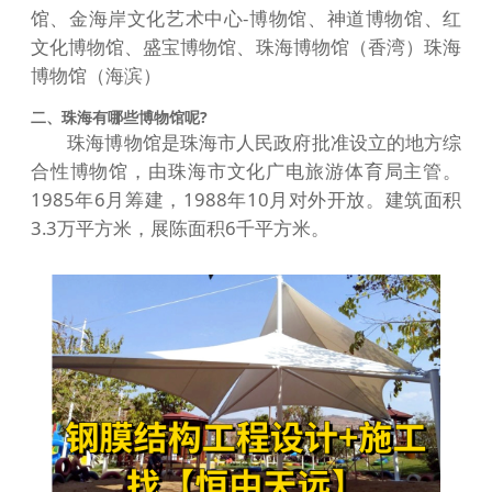
馆、金海岸文化艺术中心-博物馆、神道博物馆、红
文化博物馆、盛宝博物馆、珠海博物馆（香湾）珠海
博物馆（海滨）
二、珠海有哪些博物馆呢?
珠海博物馆是珠海市人民政府批准设立的地方综
合性博物馆，由珠海市文化广电旅游体育局主管。
1985年6月筹建，1988年10月对外开放。建筑面积
3.3万平方米，展陈面积6千平方米。