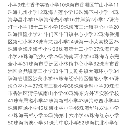
⼩学9珠海⾹华实验⼩学10珠海市⾹洲区前⼭⼩学11
珠海九州⼩学12珠海吉莲⼩学13珠海下村⼩学14珠
海华昌⼩学15珠海侨光⼩学16井岸第2⼩学17珠海
灯⼀⼩学18⼗⼆村⼩学19珠海市三灶镇中⼼⼩学20
珠海恒隆⼩学21⽃门区⽃门镇中⼼⼩学22珠海⾹洲
区第七⼩学23珠海龙西⼩学24珠海⼀⼩荣泰校区25
珠海⾦海岸海华⼩学26珠海第⼗⼆⼩学27珠海⼴发
⼩学28珠海飞沙⼩学29珠海南环⼩学30珠海寺东完
全⼩学31珠海市⾹洲区⼩林镇中⼼⼩学32珠海市⾹
洲区⾦⿍镇第⼆⼩学33⽃门县乾务镇⼤海环⼩学34
珠海管理区沙美⼩学35珠海经济特区恒隆⼩学36珠
海鱼林⼩学37珠海三板⼩学38珠海⾦钟⼩学39珠海
市⾹洲区湾仔镇南⼭⼩学40珠海东⽅外语实验学校
41珠海恩溢⼩学42珠海新村⼩学43珠海乾西⼩学44
珠海南场⼩学45珠海壮林⼩学46珠海华洋双语⼩学
47珠海⾼栏⼩学48珠海第⼗六⼩学49珠海红东⼩学
50珠海南澳⼩学51珠海中联⼩学52珠海拱北⼩学侨