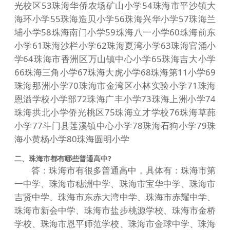
光校区53珠海华侨农场矿⼭⼩学54珠海市平沙镇⼤
海环⼩学55珠海造贝⼩学56珠海兴华⼩学57珠海兰
埔⼩学58珠海南门⼩学59珠海⼋⼀⼩学60珠海前东
⼩学61珠海沙栏⼩学62珠海夏湾⼩学63珠海官涌⼩
学64珠海市⾹洲区万⼭镇中⼼⼩学65珠海吉⼤⼩学
66珠海三⾓⼩学67珠海⼤虎⼩学68珠海第11⼩学69
珠海那洲⼩学70珠海市⾦湾区⼩林实验⼩学71珠海
恩溢学校⼩学部72珠海⼴丰⼩学73珠海上洲⼩学74
珠海拱北⼩学侨光桃区75珠海⽴才学校76珠海草蓢
⼩学77⽃门县莲溪镇中⼼⼩学78珠海⽯狗⼩学79珠
海⼩黄杨⼩学80珠海圆明⼩学
二、珠海市都有哪些普通高中?
答：珠海市有很多普通高中，具体有：珠海市第
一中学、珠海市穗洲中学、珠海市宝华中学、珠海市
吉贤中学、珠海市东赤大湾中学、珠海市赤耀中学、
珠海市新会中学、珠海市盐步桃源学校、珠海市金桥
学校、珠海市恩平师范学校、珠海市金球中学、珠海