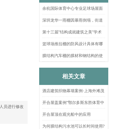
余杭国际体育中心专业足球场屋面
索结构张拉圆满完成
深圳龙华一雨棚因暴雨倒塌，街道
办：已处置，无人员伤亡
第十三届“结构成就建筑之美”学术
论坛暨上海大歌剧院观摩
篮球场推拉棚的防风设计具体有哪
些？抗风等级如何测试验证？
膜结构汽车棚的膜材和钢结构的使
用寿命分别是多久？
相关文章
酒店建筑织物幕墙案例-上海外滩茂
悦大酒店
开合屋盖案例“鄂尔多斯东胜体育中
人员进行修改
心”
开合屋顶在观光船中的应用
为何膜结构污水池可以长时间使用?