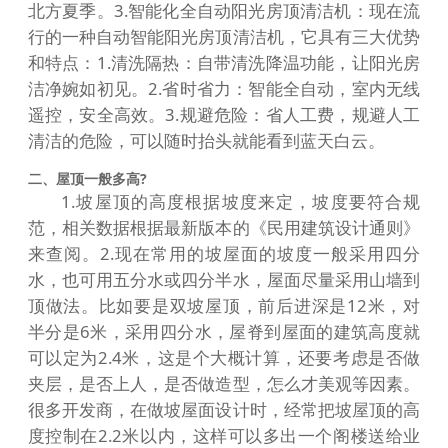
北方夏季。3.智能化全自动阳光房顶清洁机：现在流
行的一种自动智能阳光房顶清洁机，它具有三大优势
和特点：1.清洗隔热：自带清洗降温功能，让阳光房
洁净婉如初见。2.省时省力：智能全自动，室内无线
遥控，安全高效。3.规避危险：省人工费，规避人工
清洁的危险，可以随时抬头就能看到蓝天白云。
二、屋顶一般多高?
1.坡屋顶的高度根据坡度来定，坡度要符合规
范，相关数据根据最新版本的《民用建筑设计通则》
来查阅。2.现在常用的坡屋面的坡度一般采用四分
水，也可用五分水或四分半水，屋面尽量采用山墙到
顶做法。比如要是双坡屋顶，前后进深是12米，对
半分是6米，采用四分水，屋脊到屋面的建筑高度就
可以定为2.4米，这是个大概计算，还要考虑是否做
夹层，是否上人，是否做造型，怎么才美观等因素。
很多开发商，在做坡屋面设计时，经常把坡屋顶的高
度控制在2.2米以内，这样可以多出一个阁楼送给业