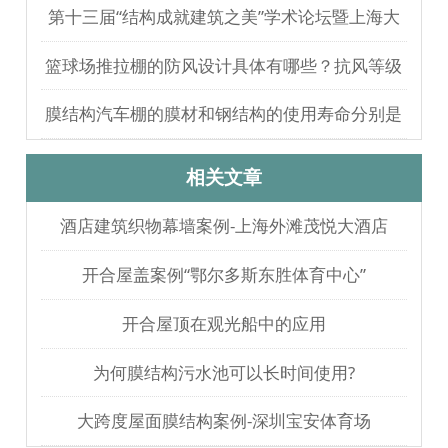
无人员伤亡
第十三届“结构成就建筑之美”学术论坛暨上海大
歌剧院观摩
篮球场推拉棚的防风设计具体有哪些？抗风等级
如何测试验证？
膜结构汽车棚的膜材和钢结构的使用寿命分别是
多久？
相关文章
酒店建筑织物幕墙案例-上海外滩茂悦大酒店
开合屋盖案例“鄂尔多斯东胜体育中心”
开合屋顶在观光船中的应用
为何膜结构污水池可以长时间使用?
大跨度屋面膜结构案例-深圳宝安体育场