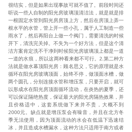
很结实，但是如果出现事故可就不值了。前段时间还
听说一些人自制的阳光房玻璃顶清洁法，就是就是排
一根固定水管到阳光房房顶上方，然后在房顶上弄一
根水平的水管，管上开一些小孔，属于人工制造一些
雨水了，然后再阳台上做一个阀门，需要清洗的时候
开下，清洗完关掉。不失为一个好方法，但是这个清
洁方案肯定洗不干净到时候阳光房玻璃顶上都是一道
一道的水痕，所以这两种看来都不可行。2.第二种方
法就是做水幕顶阳光房：顾名思义，它的原理就是水
循环在阳光房玻璃顶面，始终不停，做顶面水槽，做
两个圆孔，分别连接水管和增压泵，只要开启，就可
以形成水在阳光房顶面循环流动，在炎热的夏季，还
可以保证隔绝热度，保证最大的阳光房隔热效果，并
且价格适中，这套系统做下来并不贵，大概不到
2000元。缺点就是增压泵会有噪音，并且在北方冬
季无法使用，因为顶面流动的水会在低温下迅速结
冰，并且造成水槽漏水，这种方法只适用于南方或者