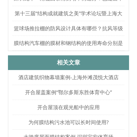
无人员伤亡
第十三届“结构成就建筑之美”学术论坛暨上海大
歌剧院观摩
篮球场推拉棚的防风设计具体有哪些？抗风等级
如何测试验证？
膜结构汽车棚的膜材和钢结构的使用寿命分别是
多久？
相关文章
酒店建筑织物幕墙案例-上海外滩茂悦大酒店
开合屋盖案例“鄂尔多斯东胜体育中心”
开合屋顶在观光船中的应用
为何膜结构污水池可以长时间使用?
大跨度屋面膜结构案例-深圳宝安体育场