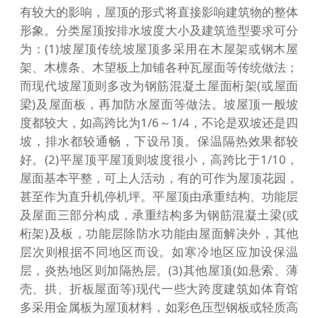
有较大的影响，屋顶的形式将直接影响建筑物的整体
形象。分类屋顶按排水坡度大小及建筑造型要求可分
为：(1)坡屋顶传统坡屋顶多采用在木屋架或钢木屋
架、木檩条、木望板上加铺各种瓦屋面等传统做法；
而现代坡屋顶则多改为钢筋混凝土屋面桁架(或屋面
梁)及屋面板，再加防水屋面等做法。坡屋顶一般坡
度都较大，如高跨比为1/6～1/4，不论是双坡还是四
坡，排水都较通畅，下设吊顶。保温隔热效果都较
好。(2)平屋顶平屋顶则坡度很小，高跨比于1/10，
屋面基本平整，可上人活动，有的可作为屋顶花园，
甚至作为直升机停机坪。平屋顶由承重结构、功能层
及屋面三部分构成，承重结构多为钢筋混凝土梁(或
桁架)及板，功能层除防水功能由屋面解决外，其他
层次则根据不同地区而设。如寒冷地区应加设保温
层，炎热地区则加隔热层。(3)其他屋顶(如悬索、薄
壳、拱、折板屋面等)现代一些大跨度建筑如体育馆
多采用金属板为屋顶材料，如彩色压型钢板或轻质高