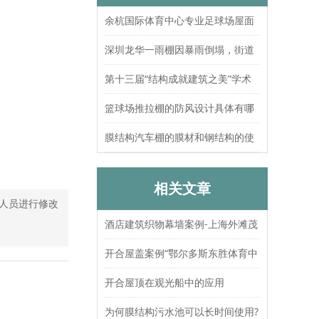
余杭国际体育中心专业足球场屋面
索结构张拉圆满完成
深圳龙华一雨棚因暴雨倒塌，街道
办：已处置，无人员伤亡
第十三届“结构成就建筑之美”学术
论坛暨上海大歌剧院观摩
篮球场推拉棚的防风设计具体有哪
些？抗风等级如何测试验证？
膜结构汽车棚的膜材和钢结构的使
用寿命分别是多久？
相关文章
人员进行修改
酒店建筑织物幕墙案例-上海外滩茂
悦大酒店
开合屋盖案例“鄂尔多斯东胜体育中
心”
开合屋顶在观光船中的应用
为何膜结构污水池可以长时间使用?