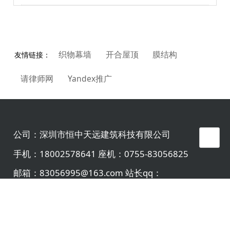
织物幕墙
开合屋顶
膜结构
友情链接：
请律师网
Yandex推广
公司：
深圳市恒中天远建筑科技有限公司
手机：
18002578641 座机：0755-83056825
邮箱：
83056995@163.com 站长qq：
584698137(交换友链)
地址：
广东省深圳市福田区红岭北路3001号满京华
盈科大厦9楼