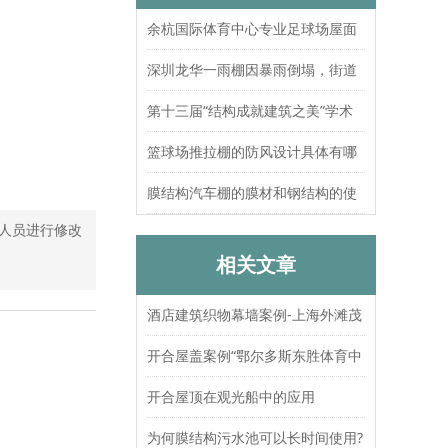
余杭国际体育中心专业足球场屋面
索结构张拉圆满完成
深圳龙华一雨棚因暴雨倒塌，街道
办：已处置，无人员伤亡
第十三届“结构成就建筑之美”学术
论坛暨上海大歌剧院观摩
篮球场推拉棚的防风设计具体有哪
些？抗风等级如何测试验证？
膜结构汽车棚的膜材和钢结构的使
人员进行修改
用寿命分别是多久？
相关文章
酒店建筑织物幕墙案例-上海外滩茂
悦大酒店
开合屋盖案例“鄂尔多斯东胜体育中
心”
开合屋顶在观光船中的应用
为何膜结构污水池可以长时间使用?