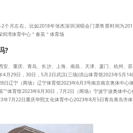
个月左右。比如2018年张杰深圳演唱会门票售票时间为2018
华润深圳湾体育中心＂春茧＂体育场
吗?
西安、重庆、青岛、长沙、上海、南昌、天津、厦门、杭州、苏
4月29日，30日，5月2日武汉(三场)洪山体育馆2023年5月1
，28日辽宁（两场）辽宁体育馆2023年6月3号南京南京奥体中心体
""体育馆2023年6月30日，7月2日（两场）宁波宁波奥体中心体
23年7月22日重庆华熙文化体育中心2023年8月5日青岛青岛市