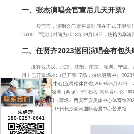
一、张杰演唱会官宣后几天开票?
一般而言，演唱会门票售票时间在正式开唱前1-2
16:00，而演出时间为2018年09月08日，场馆为
二、任贤齐2023巡回演唱会有包头
没有哦武汉、北京、沈阳、南京、深圳、宁波、
州！已开票场次:（已开票17场，持续更新中）2023年
(两场)凯迪拉克中心(五棵松体育馆)2023年5月27日
月22日，23日深圳（两场）华润深圳湾体育中心""春茧
7月15日～16日（两场）西安西安奥体中心体育馆20
育馆2023年8月19日长沙湖南国际会展中心芒果馆