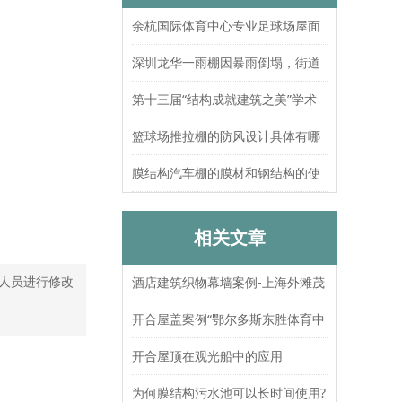
余杭国际体育中心专业足球场屋面
索结构张拉圆满完成
深圳龙华一雨棚因暴雨倒塌，街道
办：已处置，无人员伤亡
第十三届“结构成就建筑之美”学术
论坛暨上海大歌剧院观摩
篮球场推拉棚的防风设计具体有哪
些？抗风等级如何测试验证？
膜结构汽车棚的膜材和钢结构的使
用寿命分别是多久？
相关文章
人员进行修改
酒店建筑织物幕墙案例-上海外滩茂
悦大酒店
开合屋盖案例“鄂尔多斯东胜体育中
心”
开合屋顶在观光船中的应用
为何膜结构污水池可以长时间使用?