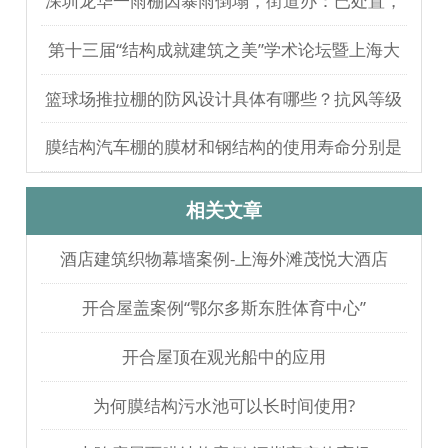
深圳龙华一雨棚因暴雨倒塌，街道办：已处置，
无人员伤亡
第十三届“结构成就建筑之美”学术论坛暨上海大
歌剧院观摩
篮球场推拉棚的防风设计具体有哪些？抗风等级
如何测试验证？
膜结构汽车棚的膜材和钢结构的使用寿命分别是
多久？
相关文章
酒店建筑织物幕墙案例-上海外滩茂悦大酒店
开合屋盖案例“鄂尔多斯东胜体育中心”
开合屋顶在观光船中的应用
为何膜结构污水池可以长时间使用?