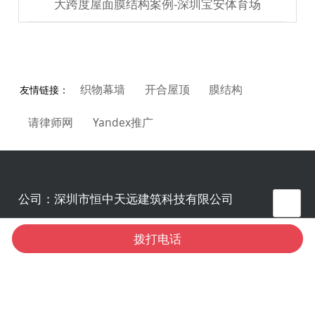
大跨度屋面膜结构案例-深圳宝安体育场
织物幕墙
开合屋顶
膜结构
友情链接：
请律师网
Yandex推广
公司：
深圳市恒中天远建筑科技有限公司
手机：
18002578641 座机：0755-83056825
拨打电话
邮箱：
83056995@163.com 站长qq：
584698137(交换友链)
地址：
广东省深圳市福田区红岭北路3001号满京华
盈科大厦9楼