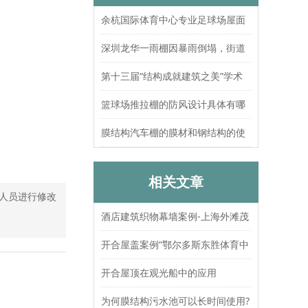
余杭国际体育中心专业足球场屋面
索结构张拉圆满完成
深圳龙华一雨棚因暴雨倒塌，街道
办：已处置，无人员伤亡
第十三届“结构成就建筑之美”学术
论坛暨上海大歌剧院观摩
篮球场推拉棚的防风设计具体有哪
些？抗风等级如何测试验证？
膜结构汽车棚的膜材和钢结构的使
用寿命分别是多久？
相关文章
人员进行修改
酒店建筑织物幕墙案例-上海外滩茂
悦大酒店
开合屋盖案例“鄂尔多斯东胜体育中
心”
开合屋顶在观光船中的应用
为何膜结构污水池可以长时间使用?