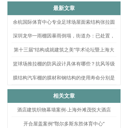
最新文章
余杭国际体育中心专业足球场屋面索结构张拉圆
满完成
深圳龙华一雨棚因暴雨倒塌，街道办：已处置，
无人员伤亡
第十三届“结构成就建筑之美”学术论坛暨上海大
歌剧院观摩
篮球场推拉棚的防风设计具体有哪些？抗风等级
如何测试验证？
膜结构汽车棚的膜材和钢结构的使用寿命分别是
多久？
相关文章
酒店建筑织物幕墙案例-上海外滩茂悦大酒店
开合屋盖案例“鄂尔多斯东胜体育中心”