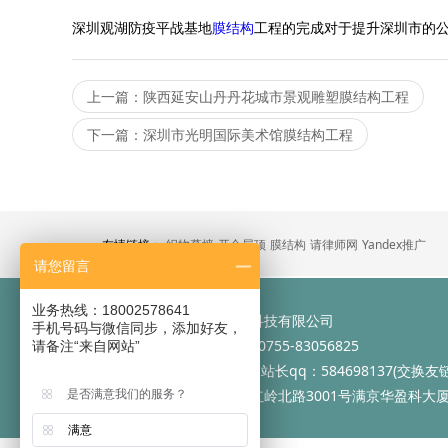
深圳观湖防疫平战基地
膜结构
工程的完成对于提升深圳市的
上一篇：陕西延安山丹丹花城市景观雕塑膜结构工程
下一篇：深圳市光明国际美术馆膜结构工程
友情链接：
织物幕墙
开合屋顶
膜结构
请律师网
Yandex推广
请您留言
业务热线：18002578641
公司：
深圳市恒中天远建筑科技有限公司
手机号码与微信同步，添加好友，
手机：
18002578641 座机：0755-83056825
请备注“来自网站”
邮箱：
83056995@163.com 站长qq：584698137(交换友链
地址：
广东省深圳市福田区红岭北路3001号满京华盈科大厦
是否满意我们的服务？
满意